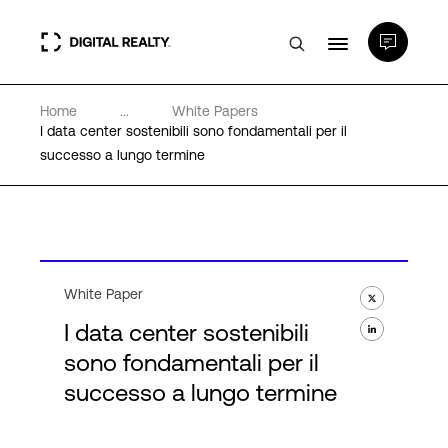
Home
...
White Papers
Data center
I data center sostenibili sono fondamentali per il
successo a lungo termine
PlatformDIGITAL®
Partner
White Paper
Competenze e Risorse
I data center sostenibili
sono fondamentali per il
Chi Siamo
successo a lungo termine
Language