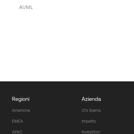
AI/ML
Regioni
Azienda
Americhe
Chi Siamo
EMEA
Impatto
APAC
Investitori