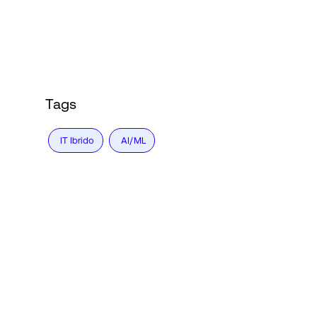
Accesso
Tags
IT Ibrido
AI/ML