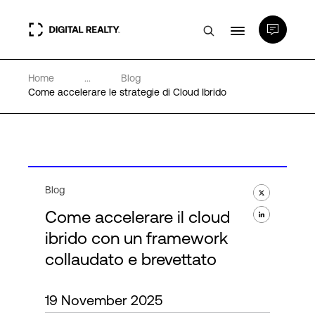
Home
...
Blog
Data center
Come accelerare le strategie di Cloud Ibrido
PlatformDIGITAL®
Partner
Blog
Come accelerare il cloud
Competenze e Risorse
ibrido con un framework
collaudato e brevettato
Chi Siamo
19 November 2025
Language