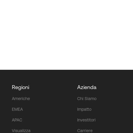
Regioni
Azienda
Americhe
Chi Siamo
EMEA
Impatto
APAC
Investitori
Visualizza
Carriere