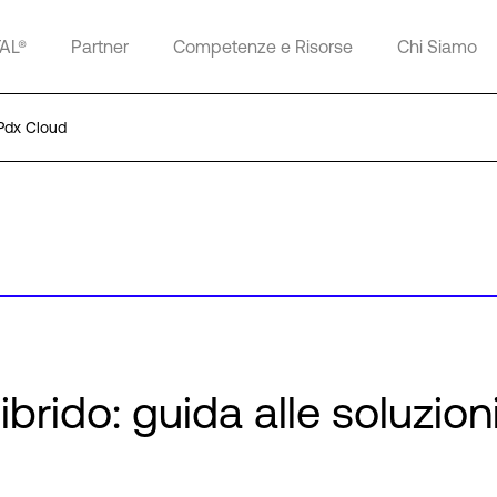
TAL®
Partner
Competenze e Risorse
Chi Siamo
 Pdx Cloud
 ibrido: guida alle soluzion