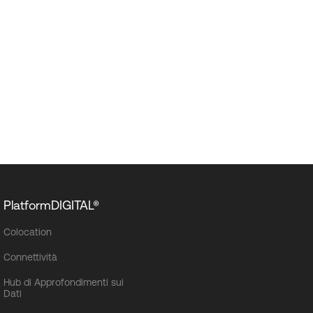
PlatformDIGITAL®
Colocation
Connettività
Hub di Approfondimenti sui
Dati