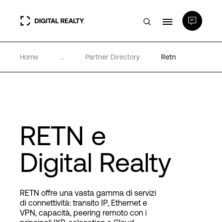
Home
...
Partner Directory
Retn
Data center
PlatformDIGITAL®
Partner
RETN e
Digital Realty
Competenze e Risorse
Chi Siamo
RETN offre una vasta gamma di servizi
di connettività: transito IP, Ethernet e
VPN, capacità, peering remoto con i
Language