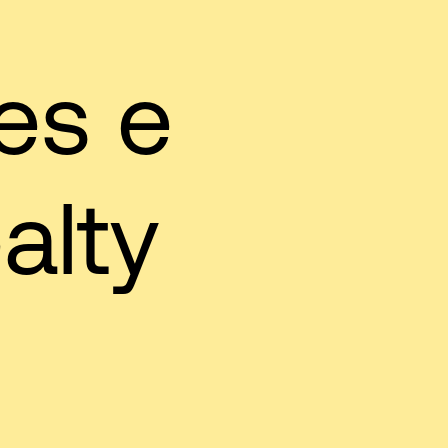
es e
alty