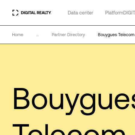
Data center
PlatformDIGI
Home
...
Partner Directory
Bouygues Telecom 
Bouygue
Telecom