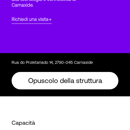
Carnaxide.
Accesso
Richiedi una visita
Rua do Proletariado 14, 2790-045 Carnaxide
Opuscolo della struttura
Capacità