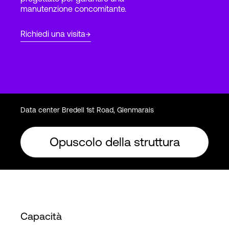
manutenzione concomitante.
Accesso
Richiedi una visita
Data center Bredell 1st Road, Glenmarais
Opuscolo della struttura
Capacità