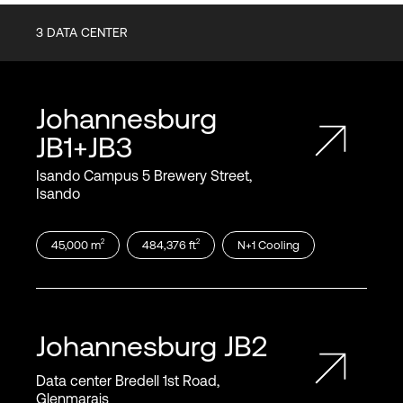
3
DATA CENTER
Johannesburg
JB1+JB3
Isando Campus 5 Brewery Street,
Isando
2
2
45,000
m
484,376
ft
N+1
Cooling
Johannesburg
JB2
Data center Bredell 1st Road,
Glenmarais