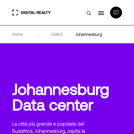
Home
...
EMEA
Johannesburg
Data center
PlatformDIGITAL®
Partner
Johannesburg
Competenze e Risorse
Data center
Chi Siamo
La città più grande e popolata del
Sudafrica, Johannesburg, ospita la
Language