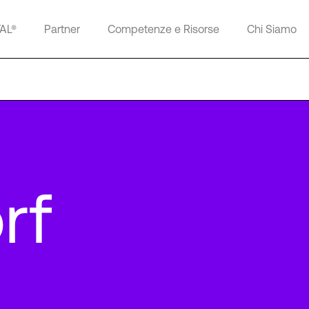
TAL®
Partner
Competenze e Risorse
Chi Siamo
rf