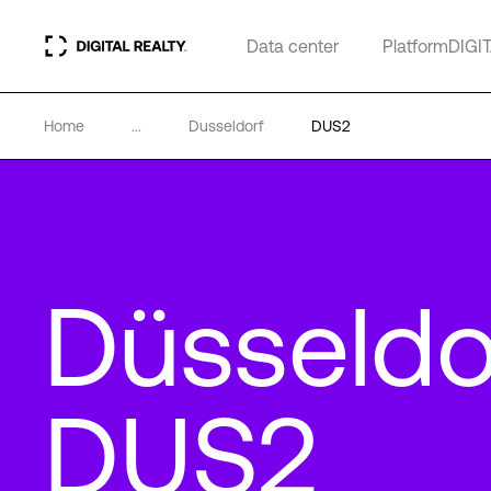
Data center
PlatformDIGI
Home
...
Dusseldorf
DUS2
Düsseldo
DUS2