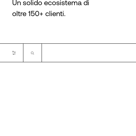
Un solido ecosistema di
oltre 150+ clienti.
Certifications
ISO 9001
ISO 14001
ISO 50001
ISO 27001
ISO 22301
SOC 2
PCI DSS
TISAX