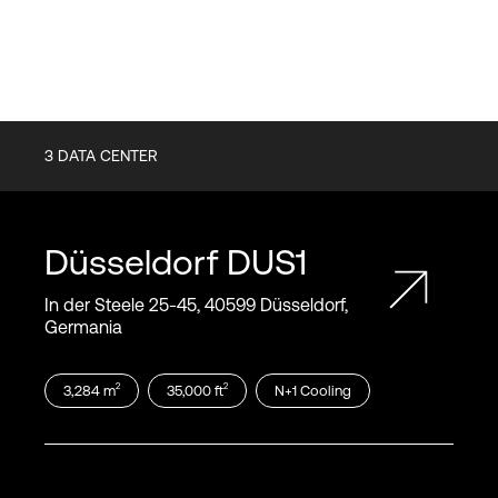
3
DATA CENTER
Düsseldorf
DUS1
In der Steele 25‑45, 40599 Düsseldorf,
Germania
2
2
3,284
m
35,000
ft
N+1
Cooling