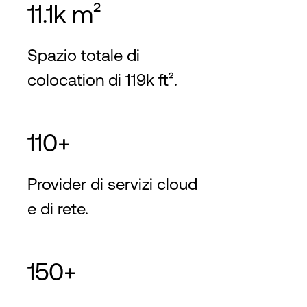
11.1k m²
Spazio totale di
colocation di 119k ft².
110+
Provider di servizi cloud
e di rete.
150+