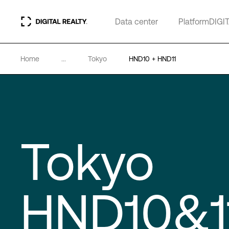
Data center
PlatformDIGI
Home
...
Tokyo
HND10 + HND11
Tokyo
HND10&1