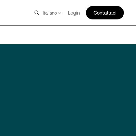
Login
Contattaci
Italiano
HND10&11