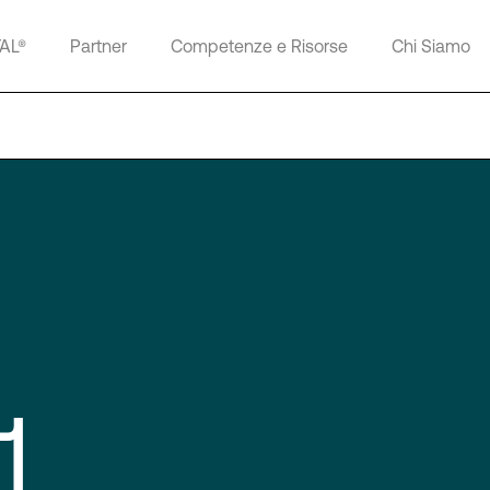
TAL®
Partner
Competenze e Risorse
Chi Siamo
1