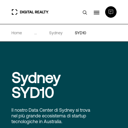
Home
...
Sydney
SYD10
Data center
PlatformDIGITAL®
Partner
Sydney
SYD10
Competenze e Risorse
Chi Siamo
Il nostro Data Center di Sydney si trova
nel più grande ecosistema di startup
tecnologiche in Australia.
Language