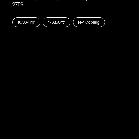
2759
2
2
16,364
m
176,150
ft
N+1
Cooling