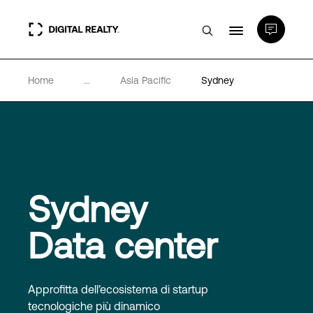
Home
...
Asia Pacific
Sydney
Data center
PlatformDIGITAL®
Partner
Sydney
Competenze e Risorse
Data center
Chi Siamo
Approfitta dell’ecosistema di startup
tecnologiche più dinamico
Language