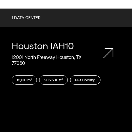
1
DATA CENTER
Houston
IAH10
12001 North Freeway Houston, TX
77060
2
2
19,100
m
205,500
ft
N+1
Cooling