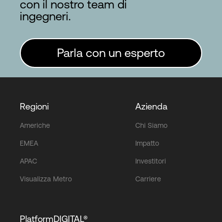
con il nostro team di
ingegneri.
Parla con un esperto
Regioni
Azienda
Americhe
Chi Siamo
EMEA
Impatto
APAC
Investitori
Visualizza Metro
Carriere
PlatformDIGITAL®