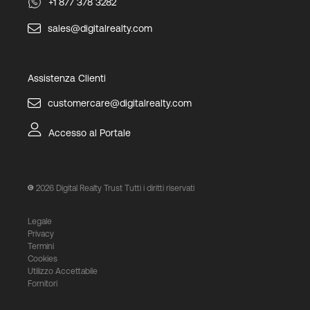
+1 877 378 3282
sales@digitalrealty.com
Assistenza Clienti
customercare@digitalrealty.com
Accesso al Portale
2026
Digital Realty Trust Tutti i diritti riservati
Legale
Privacy
Termini
Cookies
Utilizzo Accettabile
Fornitori