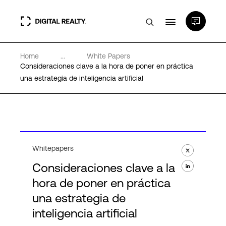
Home
...
White Papers
Centros de Datos
Consideraciones clave a la hora de poner en práctica
una estrategia de inteligencia artificial
PlatformDIGITAL®
Partners
Whitepapers
Experiencia y recursos
Consideraciones clave a la
hora de poner en práctica
Acerca de
una estrategia de
inteligencia artificial
Language