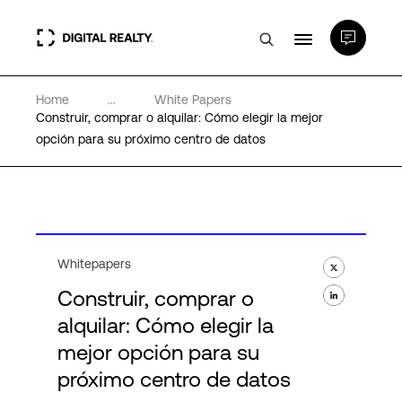
Home
...
White Papers
Centros de Datos
Construir, comprar o alquilar: Cómo elegir la mejor
opción para su próximo centro de datos
PlatformDIGITAL®
Partners
Whitepapers
Experiencia y recursos
Construir, comprar o
alquilar: Cómo elegir la
Acerca de
mejor opción para su
próximo centro de datos
Language