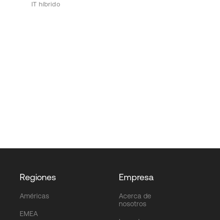
IT híbrido
Regiones
Empresa
Américas
Acerca de
nosotros
EMEA