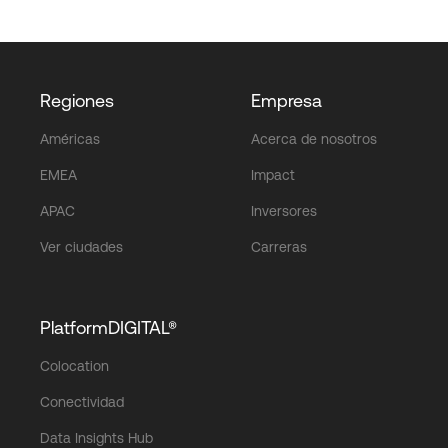
Regiones
Empresa
Américas
Acerca de nosotros
EMEA
Impact
APAC
Inversores
Ver ciudades
Carreras
PlatformDIGITAL®
Colocation
Conectividad
Data Insights Hub