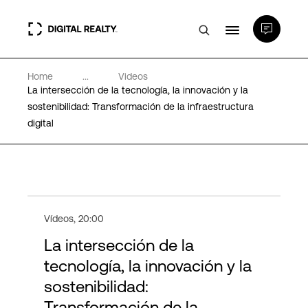
Home
...
Videos
Centros de Datos
La intersección de la tecnología, la innovación y la
sostenibilidad: Transformación de la infraestructura
digital
PlatformDIGITAL®
Partners
Experiencia y recursos
Vídeos
,
20:00
La intersección de la
Acerca de
tecnología, la innovación y la
sostenibilidad:
Transformación de la
Language