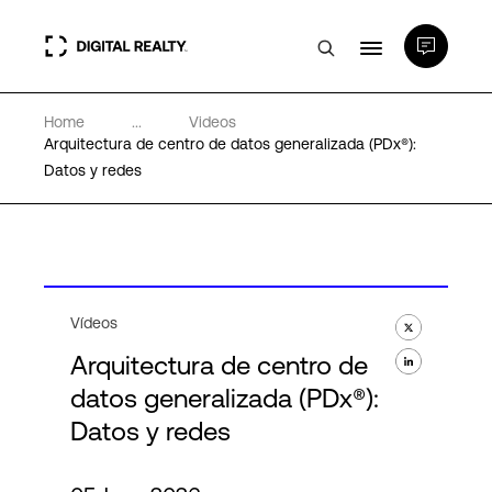
Home
...
Videos
Centros de Datos
Arquitectura de centro de datos generalizada (PDx®):
Datos y redes
PlatformDIGITAL®
Partners
Vídeos
Experiencia y recursos
Arquitectura de centro de
datos generalizada (PDx®):
Acerca de
Datos y redes
Language