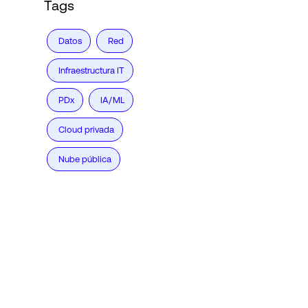
Tags
Datos
Red
Infraestructura IT
PDx
IA/ML
Cloud privada
Nube pública