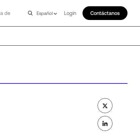
a de
Login
Contáctanos
Español