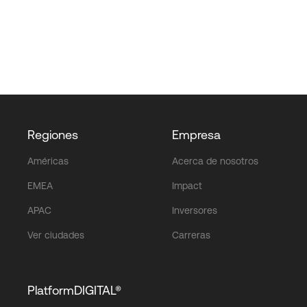
Regiones
Empresa
Américas
Acerca de nosotros
EMEA
Impact
APAC
Inversores
Ver ciudades
Carreras
PlatformDIGITAL®