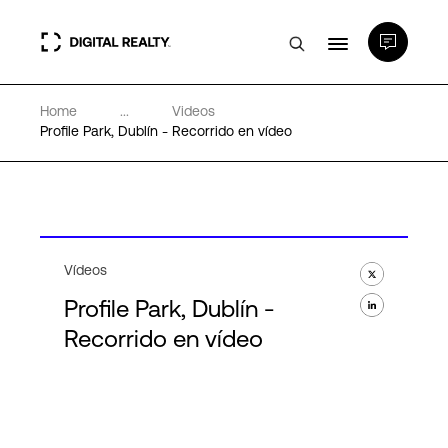
Home
...
Videos
Centros de Datos
Profile Park, Dublín - Recorrido en vídeo
PlatformDIGITAL®
Partners
Vídeos
Profile Park, Dublín -
Experiencia y recursos
Recorrido en vídeo
Acerca de
Language