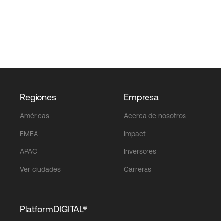
Regiones
Empresa
Américas
Acerca de nosotros
EMEA
Impact
APAC
Inversores
Ver ciudades
Carreras
PlatformDIGITAL®