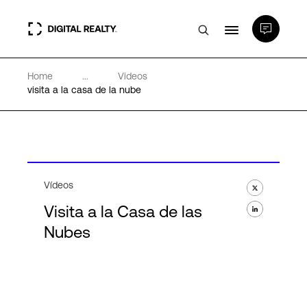
Home
...
Videos
Centros de Datos
visita a la casa de la nube
PlatformDIGITAL®
Partners
Vídeos
Visita a la Casa de las
Experiencia y recursos
Nubes
Acerca de
Language