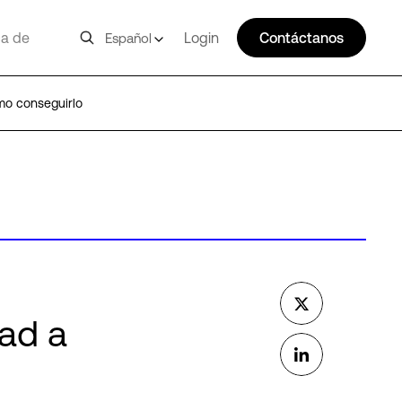
a de
Login
Contáctanos
Español
ómo conseguirlo
dad a