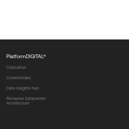
PlatformDIGITAL®
Colocation
Conectividad
Data Insights Hub
Pervasive Datacenter
Architecture