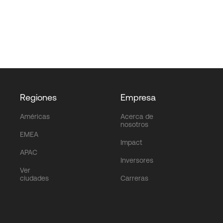
Regiones
Empresa
Américas
Acerca de
nosotros
EMEA
Impact
APAC
Inversores
Ver
ciudades
Carreras