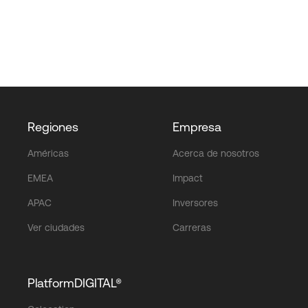
Regiones
Empresa
Américas
Acerca de nosotros
EMEA
Impact
APAC
Inversores
Ver ciudades
Carreras
PlatformDIGITAL®