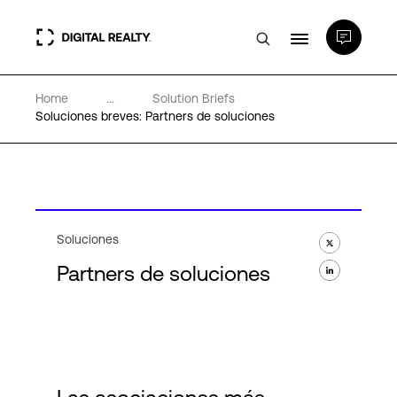
Home
...
Solution Briefs
Centros de Datos
Soluciones breves: Partners de soluciones
PlatformDIGITAL®
Partners
Soluciones
Partners de soluciones
Experiencia y recursos
Acerca de
Language