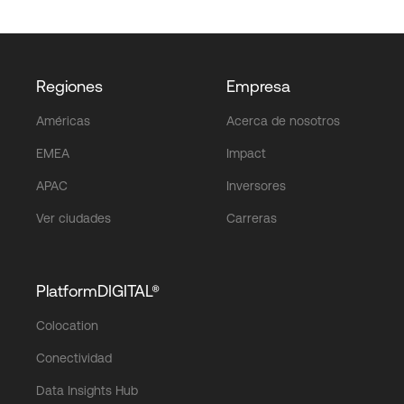
Regiones
Empresa
Américas
Acerca de nosotros
EMEA
Impact
APAC
Inversores
Ver ciudades
Carreras
PlatformDIGITAL®
Colocation
Conectividad
Data Insights Hub