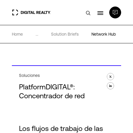
Home
...
Solution Briefs
Network Hub
Centros de Datos
PlatformDIGITAL®
Partners
Soluciones
PlatformDIGITAL®:
Experiencia y recursos
Concentrador de red
Acerca de
Los flujos de trabajo de las
Language