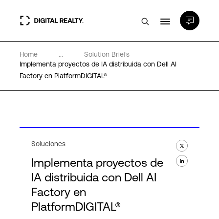
Home
...
Solution Briefs
Centros de Datos
Implementa proyectos de IA distribuida con Dell AI
Factory en PlatformDIGITAL®
PlatformDIGITAL®
Partners
Soluciones
Experiencia y recursos
Implementa proyectos de
IA distribuida con Dell AI
Acerca de
Factory en
PlatformDIGITAL®
Language