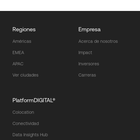
Regiones
Empresa
Américas
Acerca de nosotros
EMEA
Impact
APAC
Inversores
Ver ciudades
Carreras
PlatformDIGITAL®
Colocation
Conectividad
Data Insights Hub