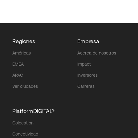
Regiones
Empresa
Américas
Acerca de nosotros
EMEA
Impact
APAC
Inversores
Ver ciudades
Carreras
PlatformDIGITAL®
Colocation
Conectividad