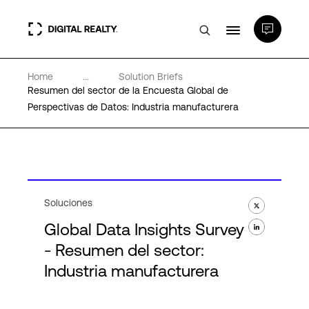
Home
...
Solution Briefs
Centros de Datos
Resumen del sector de la Encuesta Global de
Perspectivas de Datos: Industria manufacturera
PlatformDIGITAL®
Partners
Soluciones
Experiencia y recursos
Global Data Insights Survey
- Resumen del sector:
Acerca de
Industria manufacturera
Language