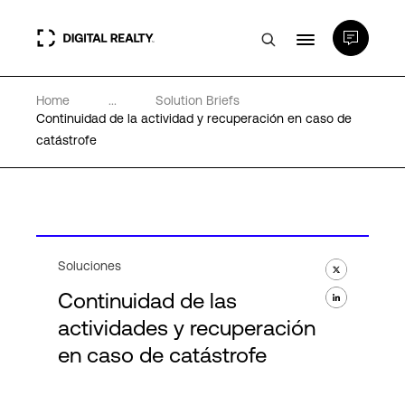
Home
...
Solution Briefs
Centros de Datos
Continuidad de la actividad y recuperación en caso de
catástrofe
PlatformDIGITAL®
Partners
Soluciones
Experiencia y recursos
Continuidad de las
actividades y recuperación
Acerca de
en caso de catástrofe
Language