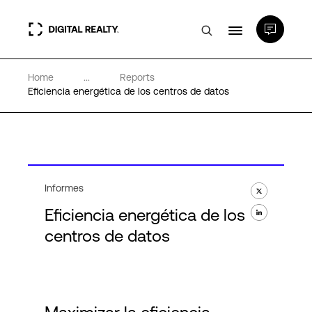
Home
...
Reports
Centros de Datos
Eficiencia energética de los centros de datos
PlatformDIGITAL®
Partners
Informes
Eficiencia energética de los
Experiencia y recursos
centros de datos
Acerca de
Language