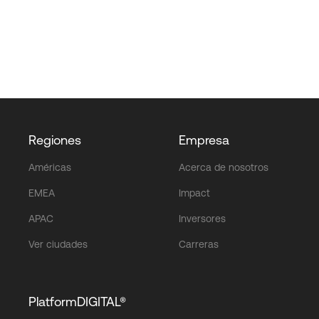
Regiones
Empresa
Américas
Acerca de nosotros
EMEA
Impact
APAC
Inversores
Ver ciudades
Carreras
PlatformDIGITAL®