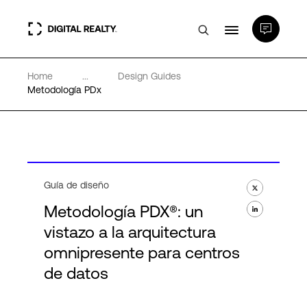
Home
...
Design Guides
Centros de Datos
Metodología PDx
PlatformDIGITAL®
Partners
Guía de diseño
Metodología PDX®: un
Experiencia y recursos
vistazo a la arquitectura
omnipresente para centros
Acerca de
de datos
Language