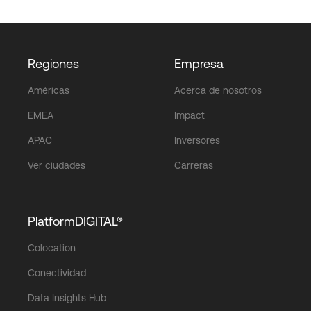
Regiones
Empresa
Américas
Acerca de nosotros
EMEA
Impact
APAC
Inversores
Ver ciudades
Carreras
PlatformDIGITAL®
Colocation
Conectividad
Data Insights Hub