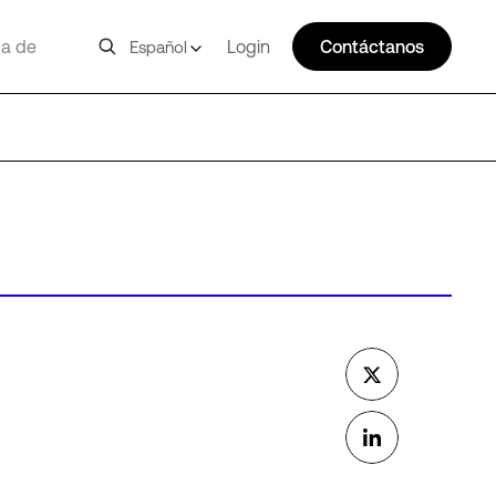
a de
Login
Contáctanos
Español