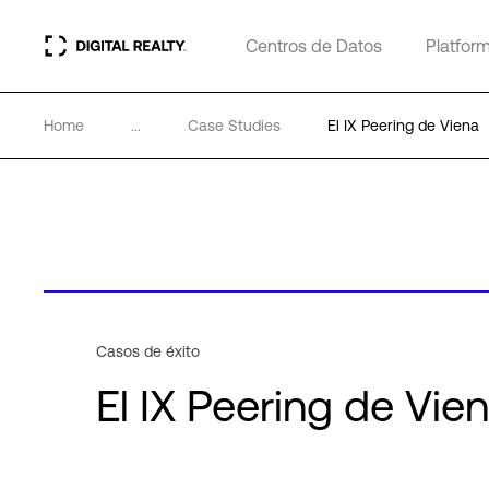
Centros de Datos
Platfor
Home
...
Case Studies
El IX Peering de Viena
Casos de éxito
El IX Peering de Vie