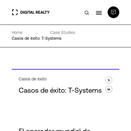
Home
...
Case Studies
Centros de Datos
Casos de éxito: T-Systems
PlatformDIGITAL®
Partners
Casos de éxito
Casos de éxito: T-Systems
Experiencia y recursos
Acerca de
Language