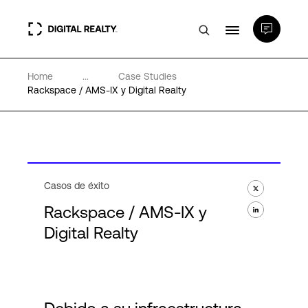
Home
...
Case Studies
Centros de Datos
Rackspace / AMS-IX y Digital Realty
PlatformDIGITAL®
Partners
Casos de éxito
Rackspace / AMS-IX y
Experiencia y recursos
Digital Realty
Acerca de
Language