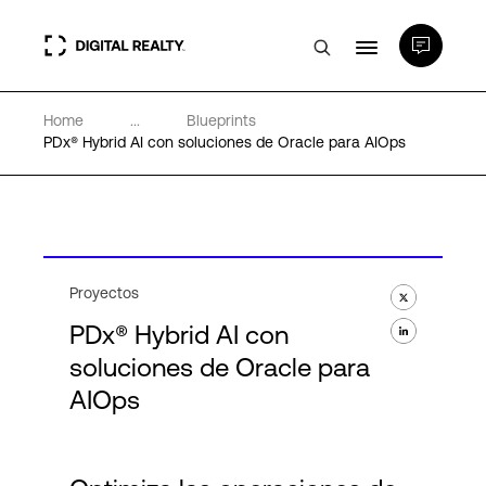
Home
...
Blueprints
Centros de Datos
PDx® Hybrid AI con soluciones de Oracle para AIOps
PlatformDIGITAL®
Partners
Proyectos
PDx® Hybrid AI con
Experiencia y recursos
soluciones de Oracle para
AIOps
Acerca de
Language