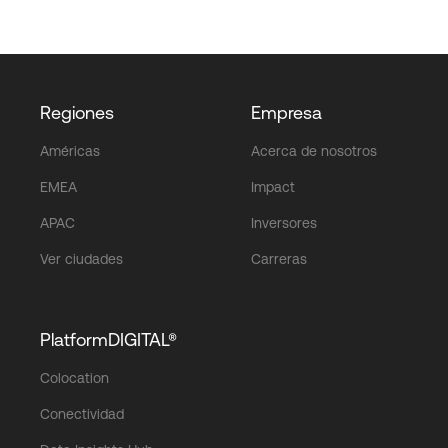
Regiones
Empresa
Américas
Acerca de nosotros
EMEA
Impact
APAC
Inversores
Ver ciudades
Carreras
PlatformDIGITAL®
Colocation
Conectividad