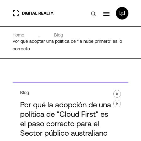
Home
...
Blog
Centros de Datos
Por qué adoptar una política de "la nube primero" es lo
correcto
PlatformDIGITAL®
Partners
Blog
Experiencia y recursos
Por qué la adopción de una
política de "Cloud First" es
Acerca de
el paso correcto para el
Sector público australiano
Language