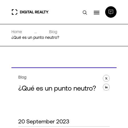
Home
...
Blog
Centros de Datos
¿Qué es un punto neutro?
PlatformDIGITAL®
Partners
Blog
¿Qué es un punto neutro?
Experiencia y recursos
Acerca de
20 September 2023
Language