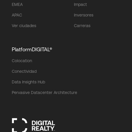
EMEA
Impact
APAC
Inversores
Ver ciudades
Carreras
PlatformDIGITAL®
Colocation
Conectividad
Data Insights Hub
Pervasive Datacenter Architecture