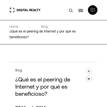
Home
...
Blog
Centros de Datos
¿Qué es el peering de Internet y por qué es
beneficioso?
PlatformDIGITAL®
Partners
Blog
Experiencia y recursos
¿Qué es el peering de
Internet y por qué es
Acerca de
beneficioso?
Language