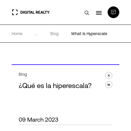
Home
...
Blog
What Is Hyperscale
Centros de Datos
PlatformDIGITAL®
Partners
Blog
¿Qué es la hiperescala?
Experiencia y recursos
Acerca de
09 March 2023
Language