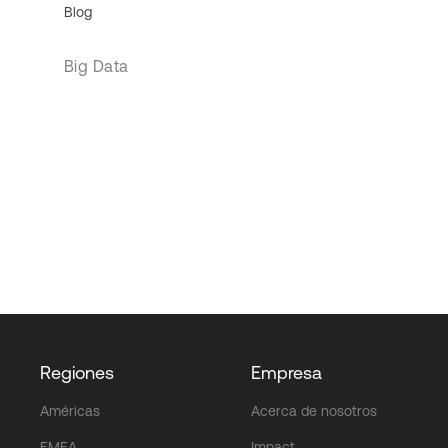
Blog
Big Data
Regiones
Empresa
Américas
Acerca de nosotros
EMEA
Impact