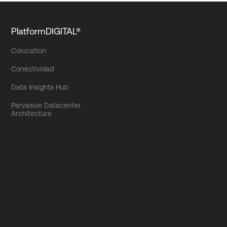
PlatformDIGITAL®
Colocation
Conectividad
Data Insights Hub
Pervasive Datacenter
Architecture