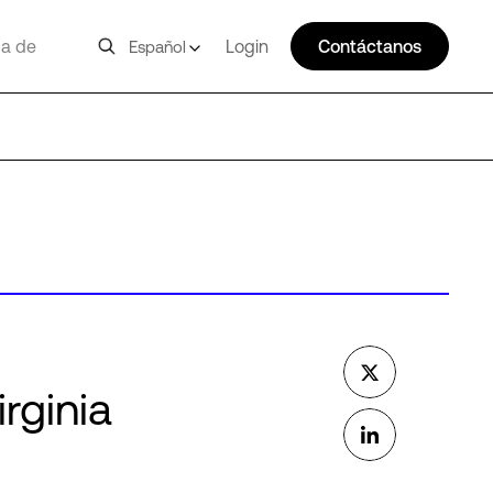
a de
Login
Contáctanos
Español
rginia