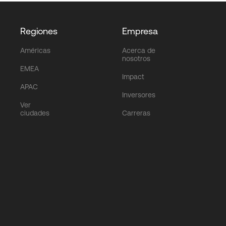
Regiones
Empresa
Américas
Acerca de
nosotros
EMEA
Impact
APAC
Inversores
Ver
ciudades
Carreras