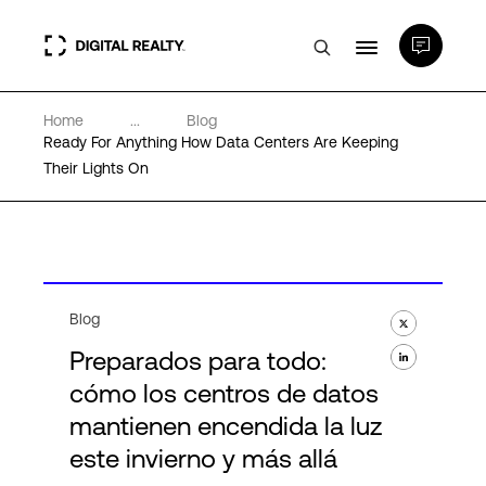
Home
...
Blog
Centros de Datos
Ready For Anything How Data Centers Are Keeping
Their Lights On
PlatformDIGITAL®
Partners
Blog
Experiencia y recursos
Preparados para todo:
cómo los centros de datos
Acerca de
mantienen encendida la luz
este invierno y más allá
Language