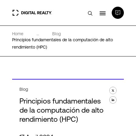
Home
...
Blog
Centros de Datos
Principios fundamentales de la computación de alto
rendimiento (HPC)
PlatformDIGITAL®
Partners
Blog
Experiencia y recursos
Principios fundamentales
de la computación de alto
Acerca de
rendimiento (HPC)
Language