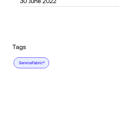
30 June 2022
Login
Tags
ServiceFabric®