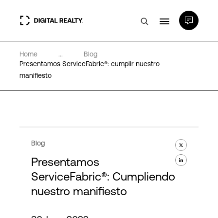
Home
...
Blog
Centros de Datos
Presentamos ServiceFabric®: cumplir nuestro
manifiesto
PlatformDIGITAL®
Partners
Blog
Experiencia y recursos
Presentamos
ServiceFabric®: Cumpliendo
Acerca de
nuestro manifiesto
Language