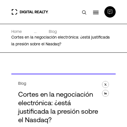
Home
...
Blog
Centros de Datos
Cortes en la negociación electrónica: ¿está justificada
la presión sobre el Nasdaq?
PlatformDIGITAL®
Partners
Blog
Experiencia y recursos
Cortes en la negociación
electrónica: ¿está
Acerca de
justificada la presión sobre
el Nasdaq?
Language