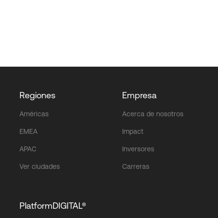
Regiones
Empresa
Américas
Acerca de nosotros
EMEA
Impact
APAC
Inversores
Ver ciudades
Carreras
PlatformDIGITAL®