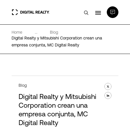
Home
...
Blog
Centros de Datos
Digital Realty y Mitsubishi Corporation crean una
empresa conjunta, MC Digital Realty
PlatformDIGITAL®
Partners
Blog
Experiencia y recursos
Digital Realty y Mitsubishi
Corporation crean una
Acerca de
empresa conjunta, MC
Digital Realty
Language