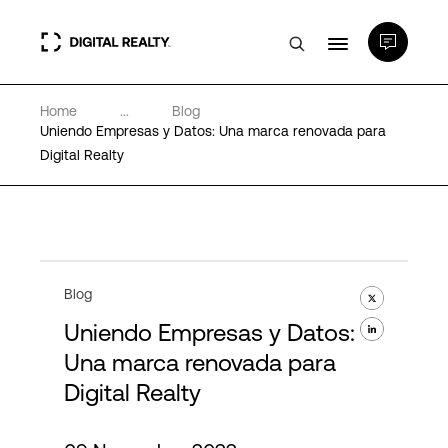
Home
...
Blog
Centros de Datos
Uniendo Empresas y Datos: Una marca renovada para
Digital Realty
PlatformDIGITAL®
Partners
Blog
Experiencia y recursos
Uniendo Empresas y Datos:
Una marca renovada para
Acerca de
Digital Realty
Language