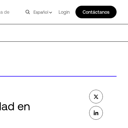
a de
Login
Contáctanos
Español
dad en