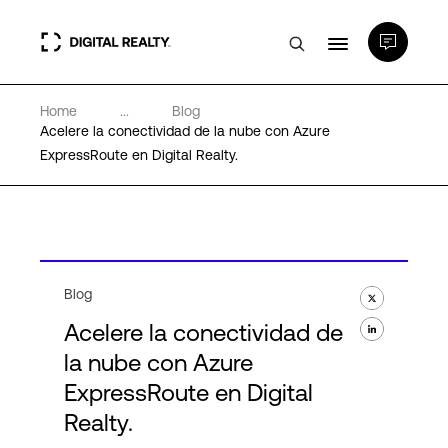
Home
...
Blog
Centros de Datos
Acelere la conectividad de la nube con Azure
ExpressRoute en Digital Realty.
PlatformDIGITAL®
Partners
Blog
Experiencia y recursos
Acelere la conectividad de
la nube con Azure
Acerca de
ExpressRoute en Digital
Realty.
Language