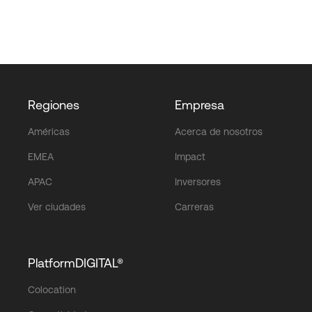
Regiones
Empresa
Américas
Acerca de nosotros
EMEA
Impact
APAC
Inversores
Ver ciudades
Carreras
PlatformDIGITAL®
Colocation