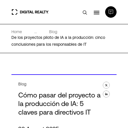
Home
...
Blog
Centros de Datos
De los proyectos piloto de IA a la producción: cinco
conclusiones para los responsables de IT
PlatformDIGITAL®
Partners
Blog
Experiencia y recursos
Cómo pasar del proyecto a
la producción de IA: 5
Acerca de
claves para directivos IT
Language