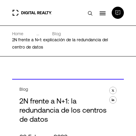
Home
...
Blog
Centros de Datos
2N frente a N+1: explicación de la redundancia del
centro de datos
PlatformDIGITAL®
Partners
Blog
Experiencia y recursos
2N frente a N+1: la
redundancia de los centros
Acerca de
de datos
Language