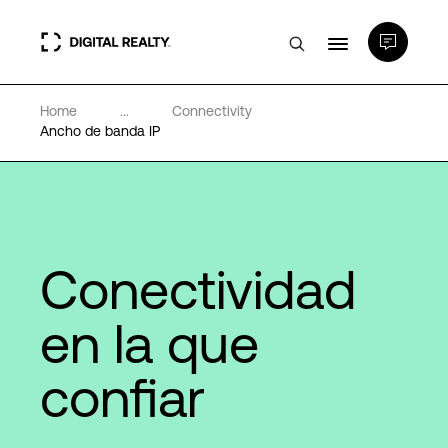
Home
...
Connectivity
Centros de Datos
Ancho de banda IP
PlatformDIGITAL®
Partners
Conectividad
Experiencia y recursos
en la que
confiar
Acerca de
Language